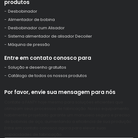
produtos
Desbobinador
Alimentador de bobina
Desbobinador cum Alisador
Sistema alimentador de alisador Decoiler
Máquina de pressão
Entre em contato conosco para
Solução e desenho gratuitos
Catálogo de todos os nossos produtos
Por favor, envie sua mensagem para nós
Contate a FANTY hoje mesmo para soluções eficientes que
otimizam seus processos de fabricação. Nosso equipamento
habilmente projetado garante um manuseio seguro e preciso
de bobinas de aço, aumentando a eficiência de sua produção.
Entre em contato conosco agora para elevar suas
capacidades de fabricação.