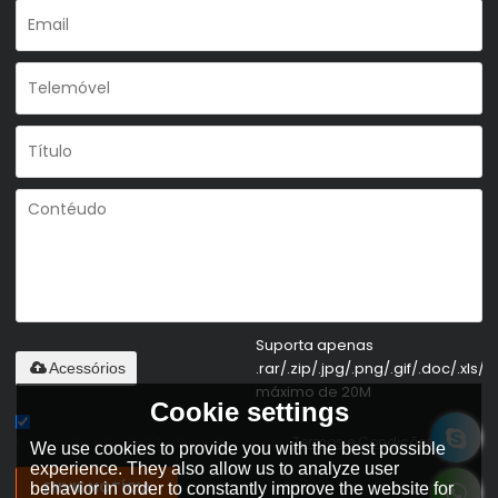
Suporta apenas
.rar/.zip/.jpg/.png/.gif/.doc/.xls/.p
Acessórios
máximo de 20M
Cookie settings
Concorda em usar termos de serviço,
Termos e Condições
We use cookies to provide you with the best possible
experience. They also allow us to analyze user
ENVIE NOTÍCIA
behavior in order to constantly improve the website for