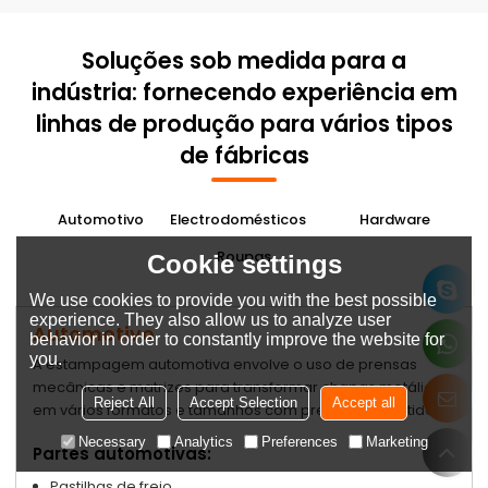
Soluções sob medida para a
indústria: fornecendo experiência em
linhas de produção para vários tipos
de fábricas
Automotivo
Electrodomésticos
Hardware
Roupas
Cookie settings
We use cookies to provide you with the best possible
experience. They also allow us to analyze user
Automotivo
behavior in order to constantly improve the website for
you.
A estampagem automotiva envolve o uso de prensas
mecânicas e matrizes para transformar chapas metálicas
Reject All
Accept Selection
Accept all
em vários formatos e tamanhos com precisão e exatidão.
Necessary
Analytics
Preferences
Marketing
Partes automotivas:
Pastilhas de freio