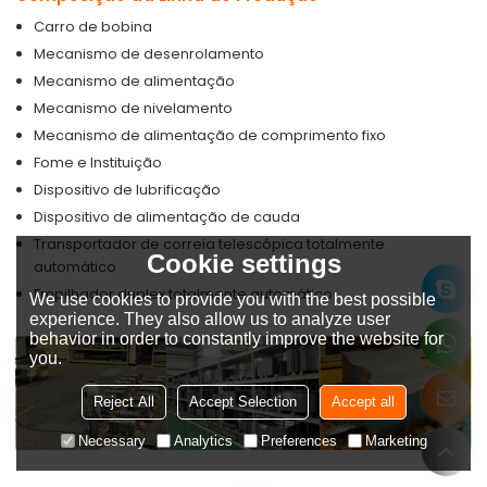
Carro de bobina
Mecanismo de desenrolamento
Mecanismo de alimentação
Mecanismo de nivelamento
Mecanismo de alimentação de comprimento fixo
Fome e Instituição
Dispositivo de lubrificação
Dispositivo de alimentação de cauda
Transportador de correia telescópica totalmente
Cookie settings
automático
Empilhador duplex totalmente automático
We use cookies to provide you with the best possible
experience. They also allow us to analyze user
behavior in order to constantly improve the website for
you.
Reject All
Accept Selection
Accept all
Necessary
Analytics
Preferences
Marketing