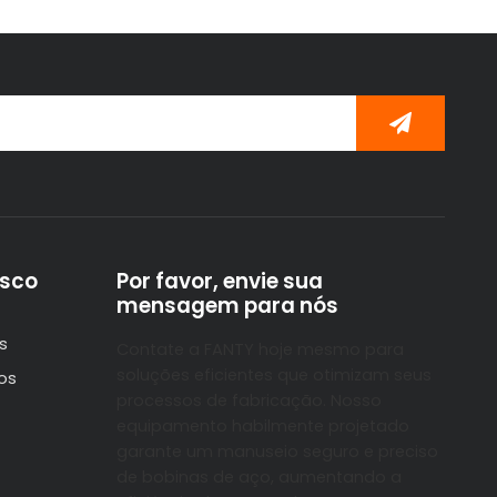
osco
Por favor, envie sua
mensagem para nós
s
Contate a FANTY hoje mesmo para
soluções eficientes que otimizam seus
os
processos de fabricação. Nosso
equipamento habilmente projetado
garante um manuseio seguro e preciso
de bobinas de aço, aumentando a