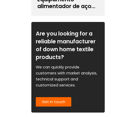
alimentador de aço
para manuseio de
espessura de bobina
de 0,6 ~ 6,0 mm
Are you looking for a
reliable manufacturer
of down home textile
products?
We can quickly provide
customers with market analysis,
technical support and
customized services.
Get in touch