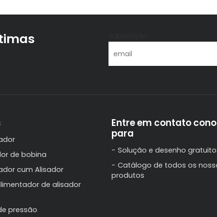
ltimas
subscrição
s
Entre em contato con
para
ador
Solução e desenho gratuito
or de bobina
Catálogo de todos os noss
ador cum Alisador
produtos
limentador de alisador
de pressão