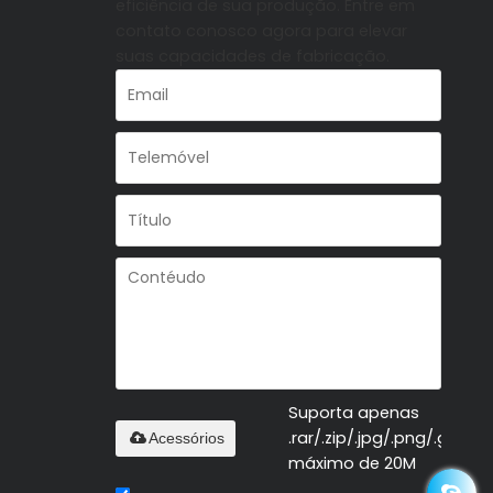
eficiência de sua produção. Entre em
contato conosco agora para elevar
suas capacidades de fabricação.
Suporta apenas
.rar/.zip/.jpg/.png/.gif/.do
Acessórios
máximo de 20M