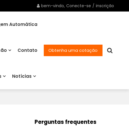
bem-vindo,
Conecte-se
/
inscrição
gem Automática
ção
Contato
Obtenha uma cotação
s
Notícias
Perguntas frequentes