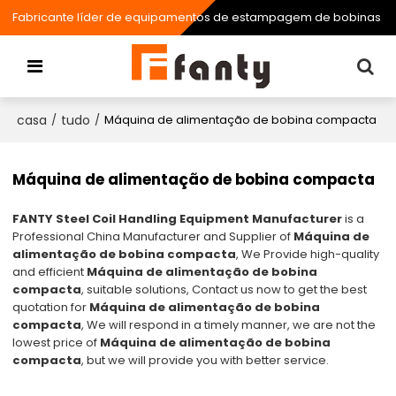
Fabricante líder de equipamentos de estampagem de bobinas
casa
tudo
/
/
Máquina de alimentação de bobina compacta
Máquina de alimentação de bobina compacta
FANTY Steel Coil Handling Equipment Manufacturer
is a
Professional China Manufacturer and Supplier of
Máquina de
alimentação de bobina compacta
, We Provide high-quality
and efficient
Máquina de alimentação de bobina
compacta
, suitable solutions, Contact us now to get the best
quotation for
Máquina de alimentação de bobina
compacta
, We will respond in a timely manner, we are not the
lowest price of
Máquina de alimentação de bobina
compacta
, but we will provide you with better service.