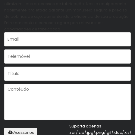
otimizam seus processos de fabricação. Nosso equipamento
habilmente projetado garante um manuseio seguro e preciso
de bobinas de aço, aumentando a eficiência de sua produção.
Entre em contato conosco agora para elevar suas
capacidades de fabricação.
Suporta apenas
.rar/.zip/.jpg/.png/.gif/.doc/.xls/.p
Acessórios